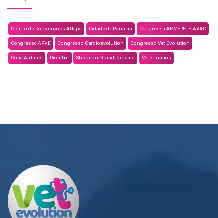
Centro de Convenções Atlapa
Cidade do Panamá
Congresso AMVEPE-FIAVAC
Congresso APVE
Congresso Cardioevolution
Congresso Vet Evolution
Copa Airlines
Promtur
Sheraton Grand Panamá
Veterinários