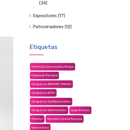
(34)
Expositores
(17)
Patrocinadores
(12)
Etiquetas
Centro de Convenções Atlapa
Cidade do Panamá
Congresso AMVEPE-FIAVAC
Congresso APVE
Congresso Cardioevolution
Congresso Vet Evolution
Copa Airlines
Promtur
Sheraton Grand Panamá
Veterinários