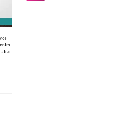
emos
contro
struir