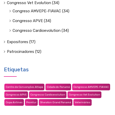
Congresso Vet Evolution
(34)
Congreso AMVEPE-FIAVAC
(34)
Congresso APVE
(34)
Congresso Cardioevolution
(34)
Expositores
(17)
Patrocinadores
(12)
Etiquetas
Centro de Convenções Atlapa
Cidade do Panamá
Congresso AMVEPE-FIAVAC
Congresso APVE
Congresso Cardioevolution
Congresso Vet Evolution
Copa Airlines
Promtur
Sheraton Grand Panamá
Veterinários