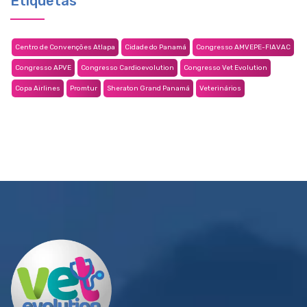
Etiquetas
Centro de Convenções Atlapa
Cidade do Panamá
Congresso AMVEPE-FIAVAC
Congresso APVE
Congresso Cardioevolution
Congresso Vet Evolution
Copa Airlines
Promtur
Sheraton Grand Panamá
Veterinários