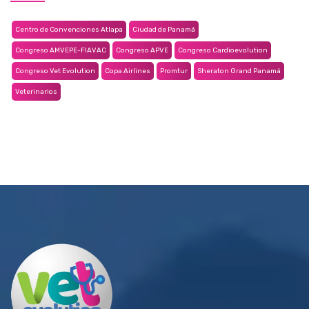
Centro de Convenciones Atlapa
Ciudad de Panamá
Congreso AMVEPE-FIAVAC
Congreso APVE
Congreso Cardioevolution
Congreso Vet Evolution
Copa Airlines
Promtur
Sheraton Grand Panamá
Veterinarios