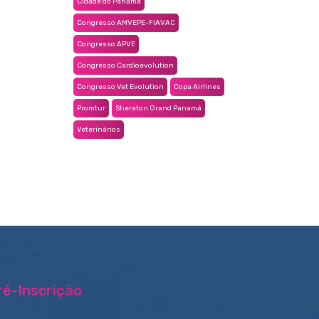
Cidade do Panamá
Congresso AMVEPE-FIAVAC
Congresso APVE
Congresso Cardioevolution
Congresso Vet Evolution
Copa Airlines
Promtur
Sheraton Grand Panamá
Veterinários
ré-Inscrição