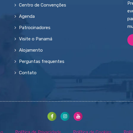
Pr
Centro de Convenções
ev
Agenda
pa
mu
Patrocinadores
Visite o Panamá
Alojamento
Perguntas frequentes
Contato
so
Política de Privacidade
Política de Cookies
Polí