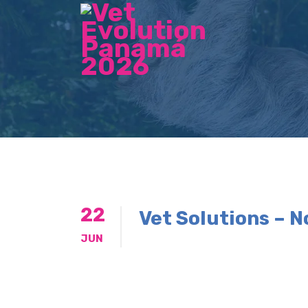
22
Vet Solutions – N
JUN