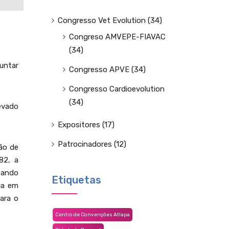
Congresso Vet Evolution
(34)
Congreso AMVEPE-FIAVAC
(34)
juntar
Congresso APVE
(34)
Congresso Cardioevolution
(34)
evado
Expositores
(17)
Patrocinadores
(12)
ão de
82, a
zando
Etiquetas
nça em
ara o
Centro de Convenções Atlapa