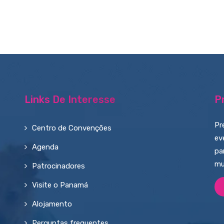
Links De Interesse
P
Pr
Centro de Convenções
ev
Agenda
pa
mu
Patrocinadores
Visite o Panamá
Alojamento
Perguntas frequentes