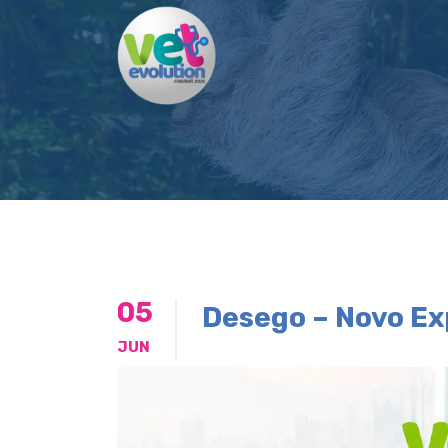
05
Desego – Novo Ex
JUN