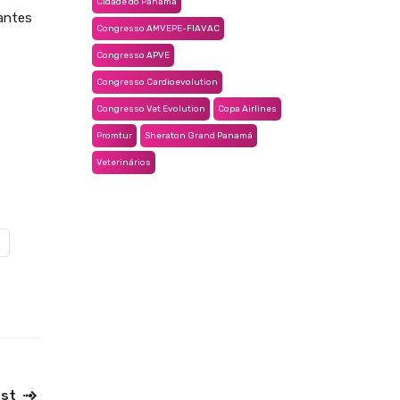
Cidade do Panamá
 antes
Congresso AMVEPE-FIAVAC
Congresso APVE
Congresso Cardioevolution
Congresso Vet Evolution
Copa Airlines
Promtur
Sheraton Grand Panamá
Veterinários
ost