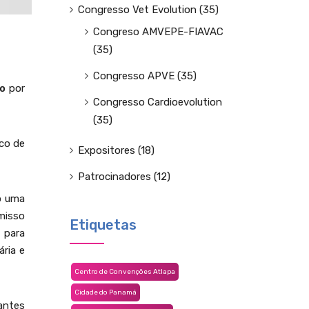
Congresso Vet Evolution
(35)
Congreso AMVEPE-FIAVAC
(35)
Congresso APVE
(35)
o
por
Congresso Cardioevolution
(35)
ico de
Expositores
(18)
Patrocinadores
(12)
o uma
omisso
Etiquetas
 para
ria e
Centro de Convenções Atlapa
Cidade do Panamá
 antes