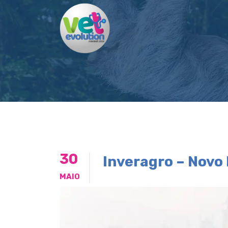
30
Inveragro – Novo
MAIO