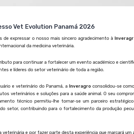
esso Vet Evolution Panamá 2026
os de expressar o nosso mais sincero agradecimento à
Inveragr
ternacional da medicina veterinária.
ributo para continuar a fortalecer um evento académico e científ
ntes e líderes do setor veterinário de toda a região.
ário e veterinário do Panamá, a
Inveragro
consolidou-se com
dutos veterinários e soluções para a saúde animal. O seu compr
ento técnico permitiu-lhe tornar-se um parceiro estratégico
do setor, contribuindo para o fortalecimento da produção pecuá
a veterinária e por fazer parte desta experiência que marcará um