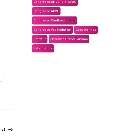
Congresso AMVEPE-FIAVAC
Congresso APVE
Congresso Cardioevolution
Congresso Vet Evolution
Copa Airlines
Promtur
Sheraton Grand Panamá
Veterinários
ost