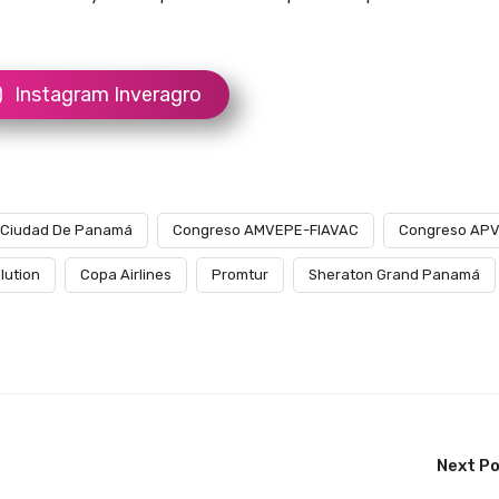
Instagram Inveragro
Ciudad De Panamá
Congreso AMVEPE-FIAVAC
Congreso AP
lution
Copa Airlines
Promtur
Sheraton Grand Panamá
Next P