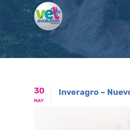
30
Inveragro – Nuev
MAY