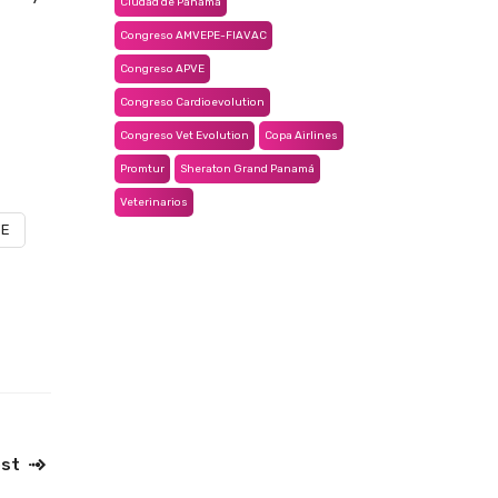
Ciudad de Panamá
Congreso AMVEPE-FIAVAC
Congreso APVE
Congreso Cardioevolution
Congreso Vet Evolution
Copa Airlines
Promtur
Sheraton Grand Panamá
Veterinarios
VE
ost