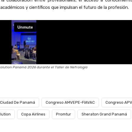
la colaboración entre profesionales, el acceso a conocimient
 académicos y científicos que impulsan el futuro de la profesión.
olution Panamá 2026 durante el Taller de Nefrología
Ciudad De Panamá
Congreso AMVEPE-FIAVAC
Congreso AP
lution
Copa Airlines
Promtur
Sheraton Grand Panamá