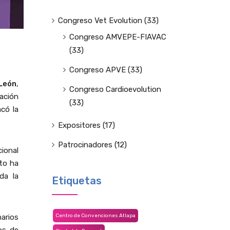
Congreso Vet Evolution
(33)
Congreso AMVEPE-FIAVAC
(33)
Congreso APVE
(33)
 León
,
Congreso Cardioevolution
ación
(33)
acó la
Expositores
(17)
Patrocinadores
(12)
cional
nto ha
da la
Etiquetas
Centro de Convenciones Atlapa
arios