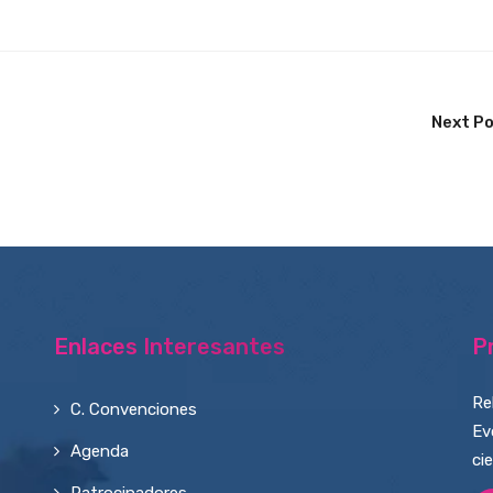
Next P
Enlaces Interesantes
P
Re
C. Convenciones
Ev
Agenda
ci