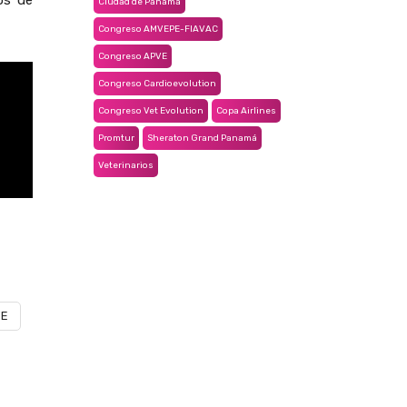
os de
Ciudad de Panamá
Congreso AMVEPE-FIAVAC
Congreso APVE
Congreso Cardioevolution
Congreso Vet Evolution
Copa Airlines
Promtur
Sheraton Grand Panamá
Veterinarios
VE