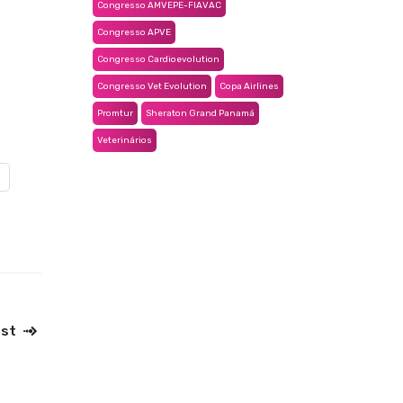
Congresso AMVEPE-FIAVAC
Congresso APVE
Congresso Cardioevolution
Congresso Vet Evolution
Copa Airlines
Promtur
Sheraton Grand Panamá
Veterinários
ost