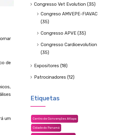
Congresso Vet Evolution
(35)
Congreso AMVEPE-FIAVAC
(35)
Congresso APVE
(35)
ornar
Congresso Cardioevolution
(35)
ico de
Expositores
(18)
Patrocinadores
(12)
icos,
lises
Etiquetas
ará um
Centro de Convenções Atlapa
Cidade do Panamá