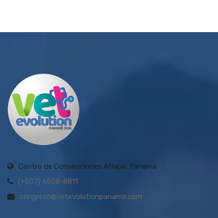
Centro de Convenciones Atlapa, Panamá
(+507) 6558-8811
congreso@vetevolutionpanama.com