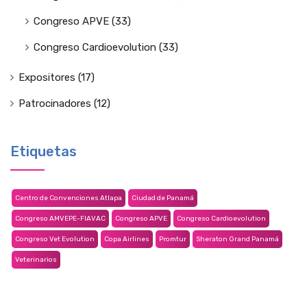
Congreso APVE
(33)
Congreso Cardioevolution
(33)
Expositores
(17)
Patrocinadores
(12)
Etiquetas
Centro de Convenciones Atlapa
Ciudad de Panamá
Congreso AMVEPE-FIAVAC
Congreso APVE
Congreso Cardioevolution
Congreso Vet Evolution
Copa Airlines
Promtur
Sheraton Grand Panamá
Veterinarios