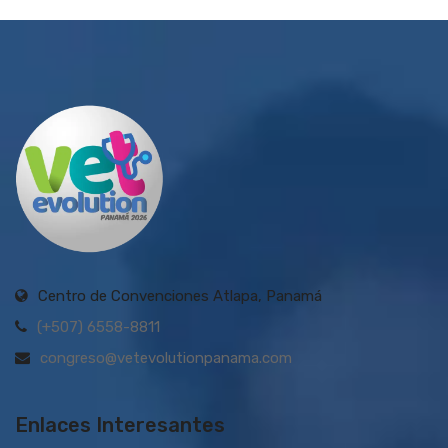
Centro de Convenciones Atlapa, Panamá
(+507) 6558-8811
congreso@vetevolutionpanama.com
Enlaces Interesantes