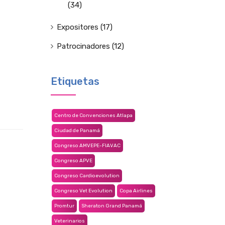
(34)
Expositores
(17)
Patrocinadores
(12)
Etiquetas
Centro de Convenciones Atlapa
Ciudad de Panamá
Congreso AMVEPE-FIAVAC
Congreso APVE
Congreso Cardioevolution
Congreso Vet Evolution
Copa Airlines
Promtur
Sheraton Grand Panamá
Veterinarios