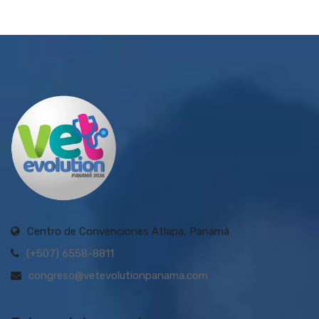
Centro de Convenciones Atlapa, Panamá
(+507) 6558-8811
congreso@vetevolutionpanama.com