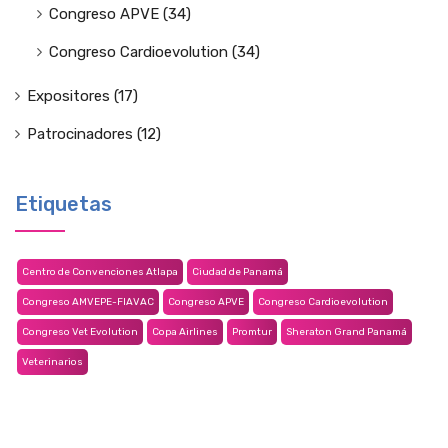
Congreso APVE
(34)
Congreso Cardioevolution
(34)
Expositores
(17)
Patrocinadores
(12)
Etiquetas
Centro de Convenciones Atlapa
Ciudad de Panamá
Congreso AMVEPE-FIAVAC
Congreso APVE
Congreso Cardioevolution
Congreso Vet Evolution
Copa Airlines
Promtur
Sheraton Grand Panamá
Veterinarios