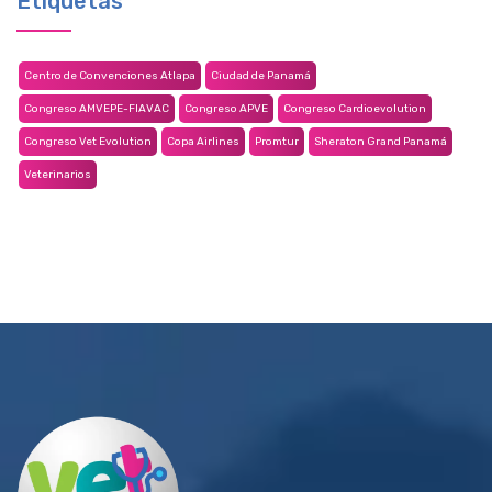
Etiquetas
Centro de Convenciones Atlapa
Ciudad de Panamá
Congreso AMVEPE-FIAVAC
Congreso APVE
Congreso Cardioevolution
Congreso Vet Evolution
Copa Airlines
Promtur
Sheraton Grand Panamá
Veterinarios