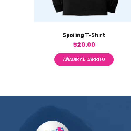
Spoiling T-Shirt
$
20.00
AÑADIR AL CARRITO