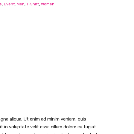
e
,
Event
,
Men
,
T-Shirt
,
Women
agna aliqua. Ut enim ad minim veniam, quis
 in voluptate velit esse cillum dolore eu fugiat