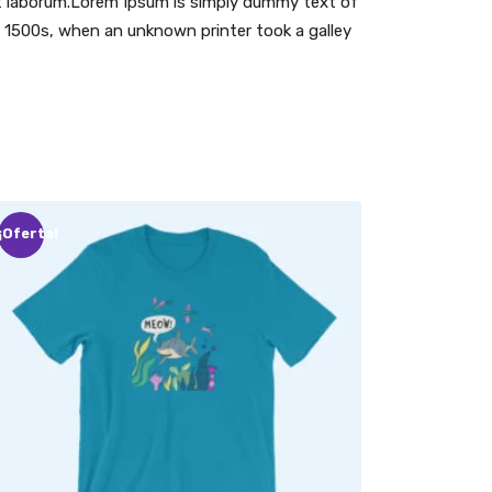
 est laborum.Lorem Ipsum is simply dummy text of
 1500s, when an unknown printer took a galley
¡Oferta!