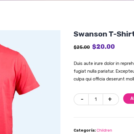
Swanson T-Shir
$
20.00
$
25.00
Duis aute irure dolor in repre
fugiat nulla pariatur. Except
culpa qui officia deserunt mol
A
Categoría:
Children