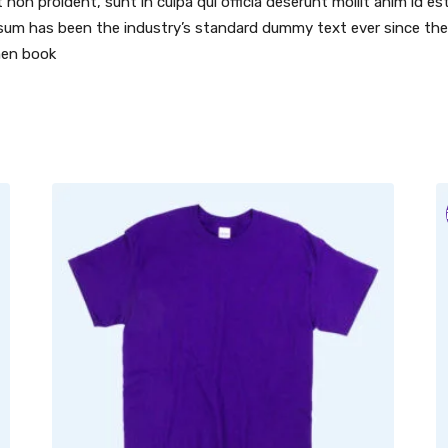
t non proident, sunt in culpa qui officia deserunt mollit anim id
psum has been the industry’s standard dummy text ever since the
men book