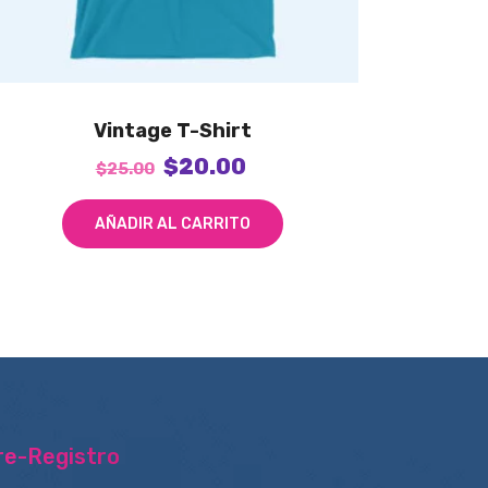
Vintage T-Shirt
$
20.00
$
25.00
AÑADIR AL CARRITO
re-Registro